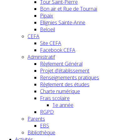
Tour Saint-Pierre
Bon air et Rue de Tournai
Pipaix
Ellignies Sainte-Anne
Beloeil
CEFA
Site CEFA
Facebook CEFA
Administratif
Règlement Général
Projet d'établissement
Renseignements pratiques
Règlement des études
Charte numérique
Frais scolaire
1e année
RGPD
Parents
EBS
Bibliothèque
Activités