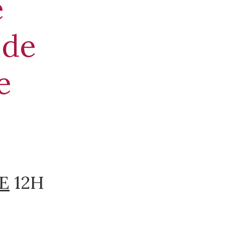
e
 de
e
E
12H