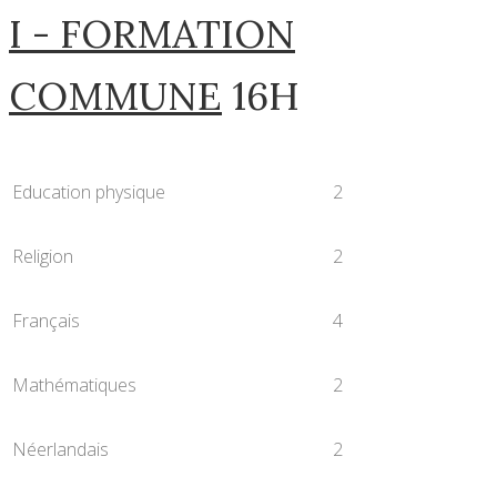
I - FORMATION
COMMUNE
16H
Education physique
2
Religion
2
Français
4
Mathématiques
2
Néerlandais
2