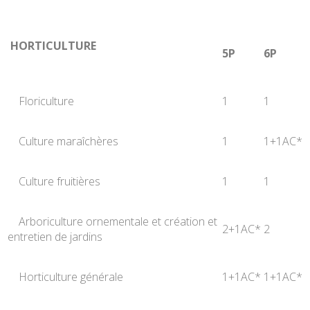
HORTICULTURE
5P
6P
Floriculture
1
1
Culture maraîchères
1
1+1AC*
Culture fruitières
1
1
Arboriculture ornementale et création et
2+1AC*
2
entretien de jardins
Horticulture générale
1+1AC*
1+1AC*