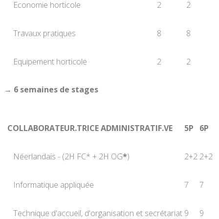
Economie horticole
2
2
Travaux pratiques
8
8
Equipement horticole
2
2
→ 6 semaines de stages
COLLABORATEUR.TRICE ADMINISTRATIF.VE
5P
6P
Néerlandais - (2H FC* + 2H OG
*
)
2+2
2+2
Informatique appliquée
7
7
Technique d'accueil, d'organisation et secrétariat
9
9