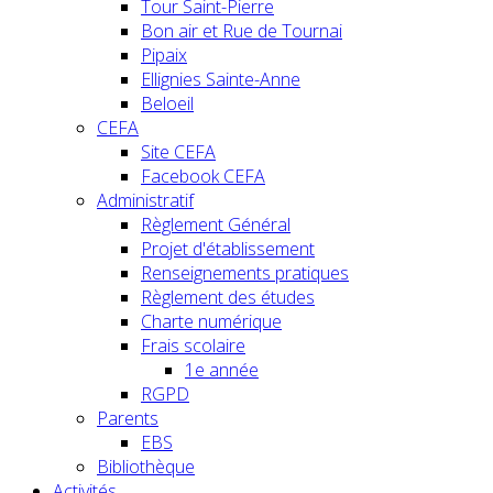
Tour Saint-Pierre
Bon air et Rue de Tournai
Pipaix
Ellignies Sainte-Anne
Beloeil
CEFA
Site CEFA
Facebook CEFA
Administratif
Règlement Général
Projet d'établissement
Renseignements pratiques
Règlement des études
Charte numérique
Frais scolaire
1e année
RGPD
Parents
EBS
Bibliothèque
Activités