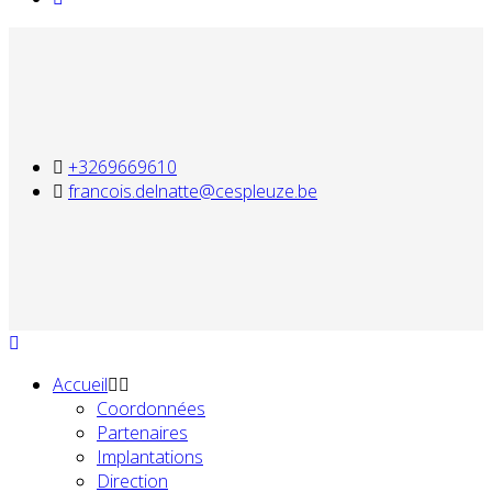
+3269669610
francois.delnatte@cespleuze.be
Accueil
Coordonnées
Partenaires
Implantations
Direction