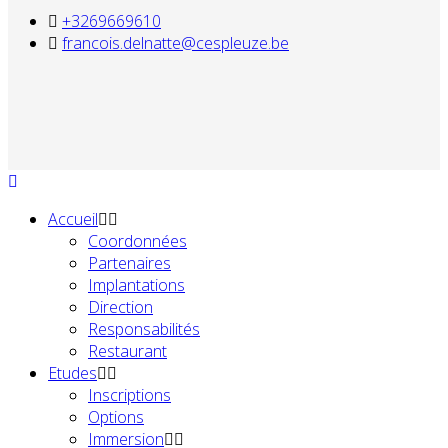
+3269669610
francois.delnatte@cespleuze.be
Accueil
Coordonnées
Partenaires
Implantations
Direction
Responsabilités
Restaurant
Etudes
Inscriptions
Options
Immersion