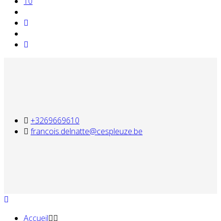
10
+3269669610
francois.delnatte@cespleuze.be
Accueil