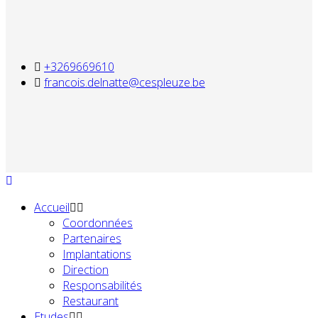
+3269669610
francois.delnatte@cespleuze.be
Accueil
Coordonnées
Partenaires
Implantations
Direction
Responsabilités
Restaurant
Etudes