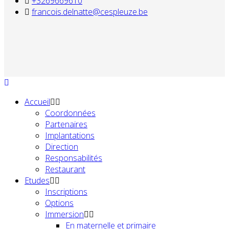
+3269669610
francois.delnatte@cespleuze.be
Accueil
Coordonnées
Partenaires
Implantations
Direction
Responsabilités
Restaurant
Etudes
Inscriptions
Options
Immersion
En maternelle et primaire