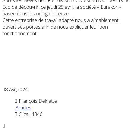
Après les élèves de 5R et 6R Sc Eco, c’est au tour des 4R Sc
Eco de découvrir, ce jeudi 25 avril, la société « Eurakor »
basée dans le zoning de Leuze.
Cette entreprise de travail adapté nous a aimablement
ouvert ses portes afin de nous expliquer leur bon
fonctionnement.
08
Avr,2024
François Delnatte
Articles
Clics : 4346