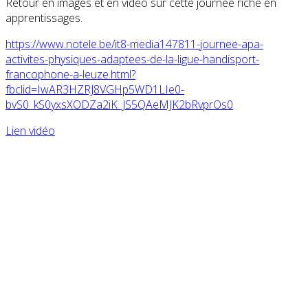
Retour en images et en vidéo sur cette journée riche en
apprentissages.
https://www.notele.be/it8-media147811-journee-apa-
activites-physiques-adaptees-de-la-ligue-handisport-
francophone-a-leuze.html?
fbclid=IwAR3HZRJ8VGHp5WD1LIe0-
bvS0_kS0yxsXODZa2iK_JS5QAeMJK2bRvprOs0
Lien vidéo