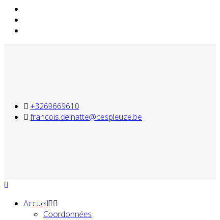
+3269669610
francois.delnatte@cespleuze.be
Accueil
Coordonnées