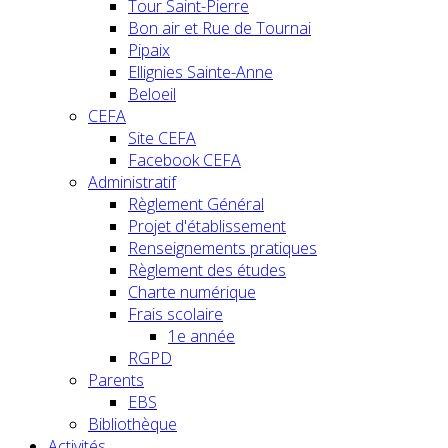
Tour Saint-Pierre
Bon air et Rue de Tournai
Pipaix
Ellignies Sainte-Anne
Beloeil
CEFA
Site CEFA
Facebook CEFA
Administratif
Règlement Général
Projet d'établissement
Renseignements pratiques
Règlement des études
Charte numérique
Frais scolaire
1e année
RGPD
Parents
EBS
Bibliothèque
Activités