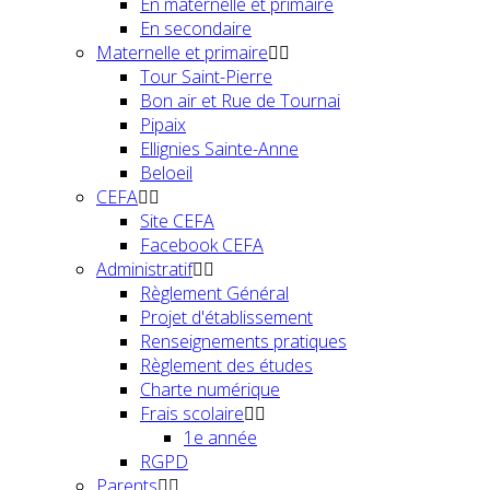
En maternelle et primaire
En secondaire
Maternelle et primaire
Tour Saint-Pierre
Bon air et Rue de Tournai
Pipaix
Ellignies Sainte-Anne
Beloeil
CEFA
Site CEFA
Facebook CEFA
Administratif
Règlement Général
Projet d'établissement
Renseignements pratiques
Règlement des études
Charte numérique
Frais scolaire
1e année
RGPD
Parents