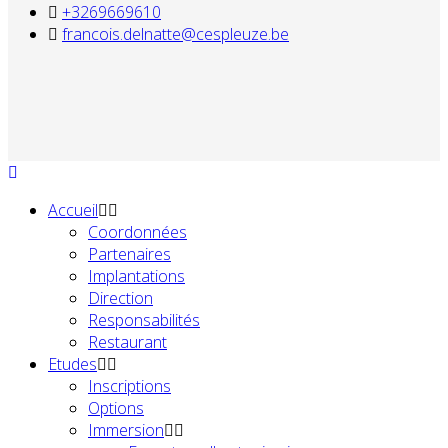
+3269669610
francois.delnatte@cespleuze.be
Accueil
Coordonnées
Partenaires
Implantations
Direction
Responsabilités
Restaurant
Etudes
Inscriptions
Options
Immersion