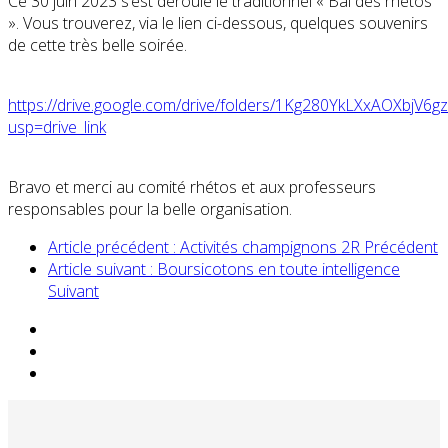
Ce 30 juin 2023 s’est déroulé le traditionnel « Bal des rhétos
». Vous trouverez, via le lien ci-dessous, quelques souvenirs
de cette très belle soirée.
https://drive.google.com/drive/folders/1Kg280YkLXxAOXbjV
usp=drive_link
Bravo et merci au comité rhétos et aux professeurs
responsables pour la belle organisation.
Article précédent : Activités champignons 2R
Précédent
Article suivant : Boursicotons en toute intelligence
Suivant