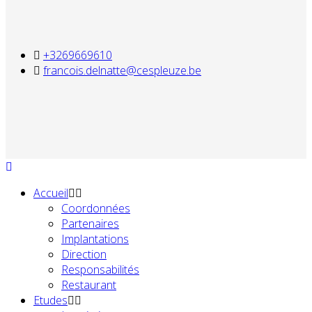
+3269669610
francois.delnatte@cespleuze.be
Accueil
Coordonnées
Partenaires
Implantations
Direction
Responsabilités
Restaurant
Etudes