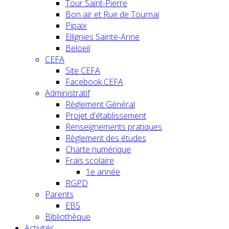
Tour Saint-Pierre
Bon air et Rue de Tournai
Pipaix
Ellignies Sainte-Anne
Beloeil
CEFA
Site CEFA
Facebook CEFA
Administratif
Règlement Général
Projet d'établissement
Renseignements pratiques
Règlement des études
Charte numérique
Frais scolaire
1e année
RGPD
Parents
EBS
Bibliothèque
Activités