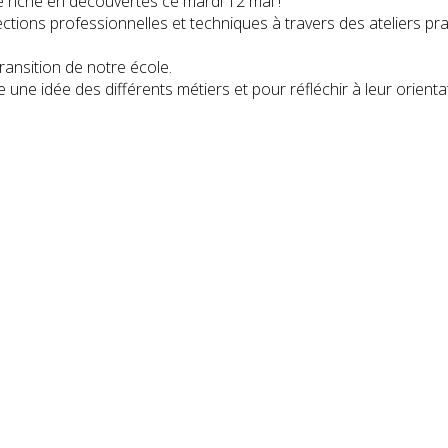
riche en découvertes ce mardi 12 mai !
ections professionnelles et techniques à travers des ateliers pra
ransition de notre école.
une idée des différents métiers et pour réfléchir à leur orienta