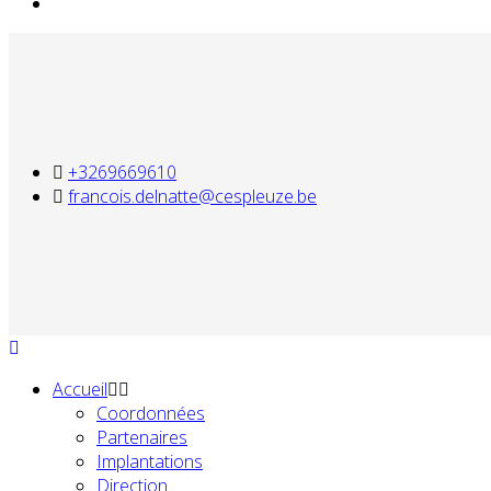
+3269669610
francois.delnatte@cespleuze.be
Accueil
Coordonnées
Partenaires
Implantations
Direction