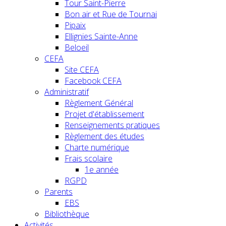
Tour Saint-Pierre
Bon air et Rue de Tournai
Pipaix
Ellignies Sainte-Anne
Beloeil
CEFA
Site CEFA
Facebook CEFA
Administratif
Règlement Général
Projet d'établissement
Renseignements pratiques
Règlement des études
Charte numérique
Frais scolaire
1e année
RGPD
Parents
EBS
Bibliothèque
Activités