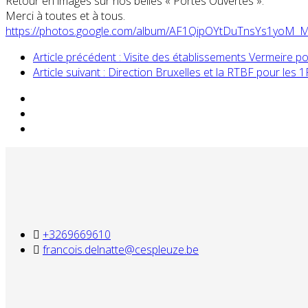
Retour en images sur nos belles « Portes Ouvertes ».
Merci à toutes et à tous.
https://photos.google.com/album/AF1QipOYtDuTnsYs1yoM
Article précédent : Visite des établissements Vermeire 
Article suivant : Direction Bruxelles et la RTBF pour les
+3269669610
francois.delnatte@cespleuze.be