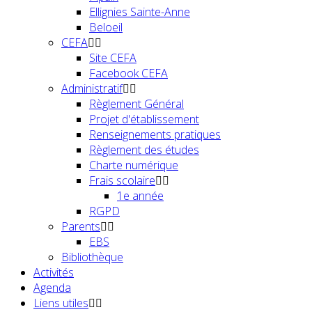
Ellignies Sainte-Anne
Beloeil
CEFA
Site CEFA
Facebook CEFA
Administratif
Règlement Général
Projet d'établissement
Renseignements pratiques
Règlement des études
Charte numérique
Frais scolaire
1e année
RGPD
Parents
EBS
Bibliothèque
Activités
Agenda
Liens utiles