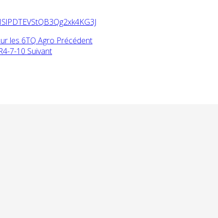
_MSlPDTEVStQB3Qg2xk4KG3J
pour les 6TQ Agro
Précédent
 1R4-7-10
Suivant