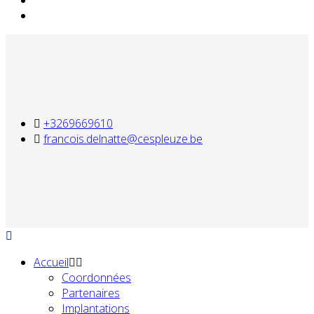
+3269669610
francois.delnatte@cespleuze.be
Accueil
Coordonnées
Partenaires
Implantations