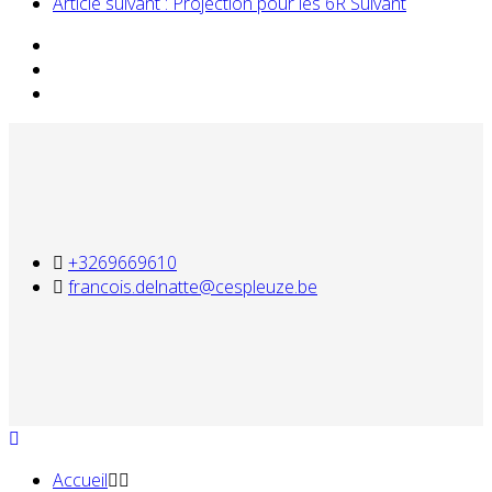
Article suivant : Projection pour les 6R
Suivant
+3269669610
francois.delnatte@cespleuze.be
Accueil