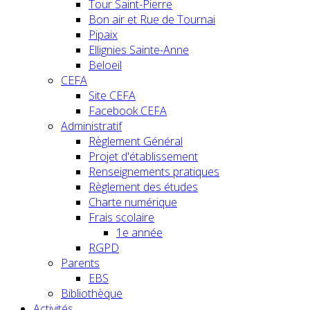
Tour Saint-Pierre
Bon air et Rue de Tournai
Pipaix
Ellignies Sainte-Anne
Beloeil
CEFA
Site CEFA
Facebook CEFA
Administratif
Règlement Général
Projet d'établissement
Renseignements pratiques
Règlement des études
Charte numérique
Frais scolaire
1e année
RGPD
Parents
EBS
Bibliothèque
Activités