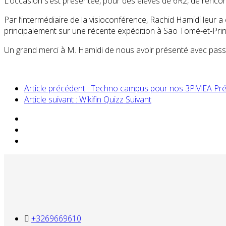
L’occasion s’est présentée, pour des élèves de 6R2, de rencon
Par l’intermédiaire de la visioconférence, Rachid Hamidi leur
principalement sur une récente expédition à Sao Tomé-et-Princi
Un grand merci à M. Hamidi de nous avoir présenté avec passio
Article précédent : Techno campus pour nos 3PMEA
Pr
Article suivant : Wikifin Quizz
Suivant
+3269669610