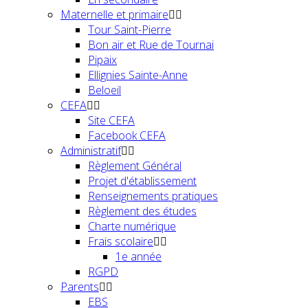
Maternelle et primaire
Tour Saint-Pierre
Bon air et Rue de Tournai
Pipaix
Ellignies Sainte-Anne
Beloeil
CEFA
Site CEFA
Facebook CEFA
Administratif
Règlement Général
Projet d'établissement
Renseignements pratiques
Règlement des études
Charte numérique
Frais scolaire
1e année
RGPD
Parents
EBS