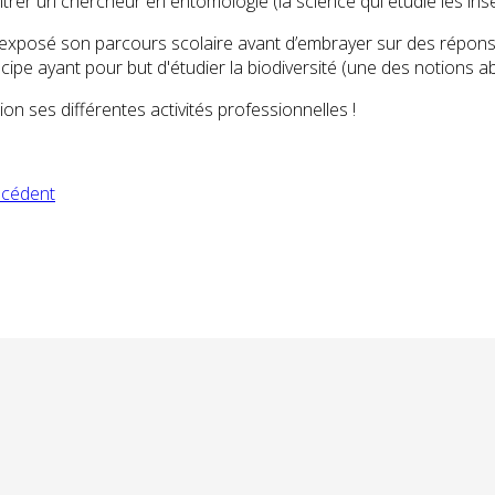
trer un chercheur en entomologie (la science qui étudie les inse
 a exposé son parcours scolaire avant d’embrayer sur des répons
pe ayant pour but d'étudier la biodiversité (une des notions ab
n ses différentes activités professionnelles !
écédent