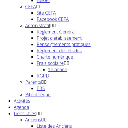
Beloeil
CEFA
Site CEFA
Facebook CEFA
Administratif
Règlement Général
Projet d'établissement
Renseignements pratiques
Règlement des études
Charte numérique
Frais scolaire
1e année
RGPD
Parents
EBS
Bibliothèque
Activités
Agenda
Liens utiles
Anciens
Liste des Anciens