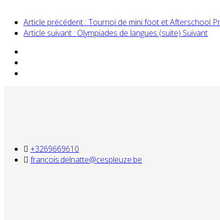
Article précédent : Tournoi de mini foot et Afterschool
P
Article suivant : Olympiades de langues (suite)
Suivant
+3269669610
francois.delnatte@cespleuze.be