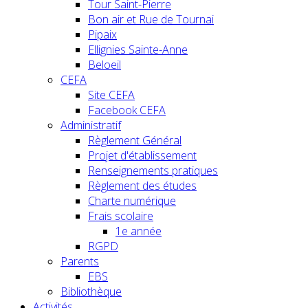
Tour Saint-Pierre
Bon air et Rue de Tournai
Pipaix
Ellignies Sainte-Anne
Beloeil
CEFA
Site CEFA
Facebook CEFA
Administratif
Règlement Général
Projet d'établissement
Renseignements pratiques
Règlement des études
Charte numérique
Frais scolaire
1e année
RGPD
Parents
EBS
Bibliothèque
Activités