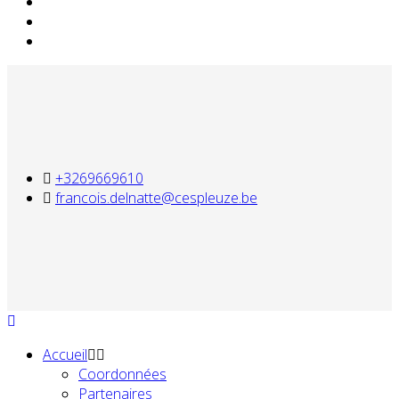
+3269669610
francois.delnatte@cespleuze.be
Accueil
Coordonnées
Partenaires