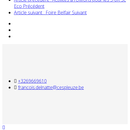
Eco
Précédent
Article suivant : Foire Belfair
Suivant
+3269669610
francois.delnatte@cespleuze.be