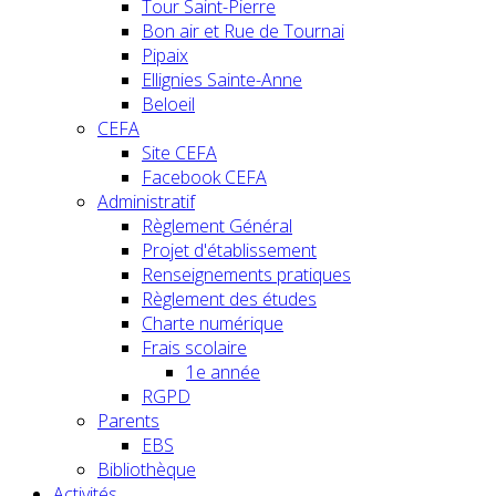
Tour Saint-Pierre
Bon air et Rue de Tournai
Pipaix
Ellignies Sainte-Anne
Beloeil
CEFA
Site CEFA
Facebook CEFA
Administratif
Règlement Général
Projet d'établissement
Renseignements pratiques
Règlement des études
Charte numérique
Frais scolaire
1e année
RGPD
Parents
EBS
Bibliothèque
Activités