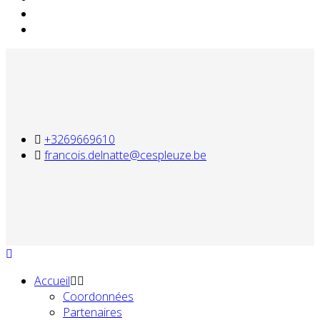
+3269669610
francois.delnatte@cespleuze.be
Accueil
Coordonnées
Partenaires